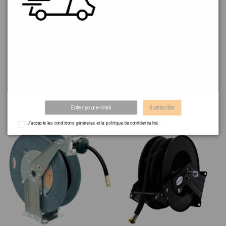
Enrouleur Air-Eau APAC®
Enrouleur tuyau
carrossé 15 mètres
pneumatique 10x17 -
15m - 1m
274,80 €
279,40 €
Subscribe
J'accepte les conditions générales et la politique de confidentialité.