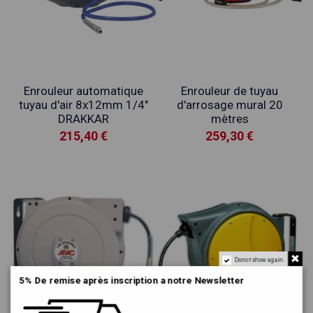
Enrouleur automatique
Enrouleur de tuyau
tuyau d'air 8x12mm 1/4"
d'arrosage mural 20
DRAKKAR
mètres
215,40 €
259,30 €
Do not show again.
5% De remise après inscription a notre Newsletter